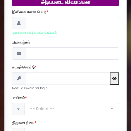
அடிப்படை விவரங்கள்
இனிமையான🍬 பெயர்
*
முடிந்தவரை தமிழில் பதிவு செய்யவும்.
மின்னஞ்சல்
கடவுச்சொல் 🔒
*
New Password for login.
பாலினம்
*
-- Select --
திருமண நிலை
*