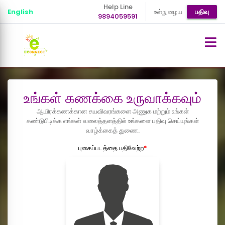
Help Line
English
உள்நுழைய
பதிவு
9894059591
உங்கள் கணக்கை உருவாக்கவும்
ஆயிரக்கணக்கான சுயவிவரங்களை அணுக மற்றும் உங்கள்
கண்டுபிடிக்க எங்கள் வலைத்தளத்தில் உங்களை பதிவு செய்யுங்கள்
வாழ்க்கைத் துணை.
புகைப்படத்தை பதிவேற்ற
*