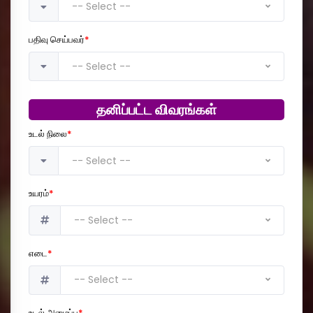
-- Select --
பதிவு செய்பவர்
*
-- Select --
தனிப்பட்ட விவரங்கள்
உடல் நிலை
*
-- Select --
உயரம்
*
-- Select --
எடை
*
-- Select --
உடல் அமைப்பு
*