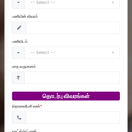
-- Select --
பணியின் விவரம்
பணியிடம்
-- Select --
மாத வருமானம்
தொடர்பு விவரங்கள்
தொலைபேசி எண்
*
வாட்ஸ்ஆப் எண்