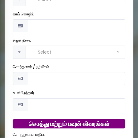
தாய் தொழில்
சமூக நிலை
-- Select --
சொந்த ஊர் / பூர்வீகம்
உடன்பிறந்தார்
சொத்து மற்றும் பவுன் விவரங்கள்
சொத்துக்கள் மதிப்பு